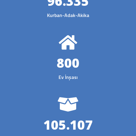
96.335
Kurban-Adak-Akika
800
Ev İnşası
105.107